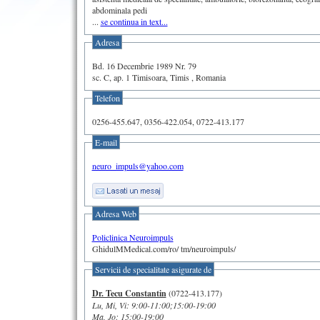
abdominala pedi
...
se continua in text...
Adresa
Bd. 16 Decembrie 1989 Nr. 79
sc. C, ap. 1 Timisoara, Timis , Romania
Telefon
0256-455.647, 0356-422.054, 0722-413.177
E-mail
neuro_impuls@yahoo.com
Adresa Web
Policlinica Neuroimpuls
GhidulMMedical.com/ro/ tm/neuroimpuls/
Servicii de specialitate asigurate de
Dr. Tecu Constantin
(0722-413.177)
Lu, Mi, Vi: 9:00-11:00;15:00-19:00
Ma, Jo: 15:00-19:00