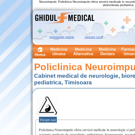
Neuroimpuls: Policlinica Neuroimpuls ofera servicii medicale in neurol
abdominala pediatrica, c
recuperare parola
creeare cont
|
Medicina
Medicina
Medicina
Farmac
Umana
Alternativa
Dentara
Uman
Home
Policlinica Neuroimpu
Cabinet medical de neurologie, bior
pediatrica, Timisoara
Despre noi
Policlinica Neuroimpuls ofera servicii medicale in neurologie si pedi
asistenta medicala de specialitate, ambulatorie, biorezonanta, ecograf