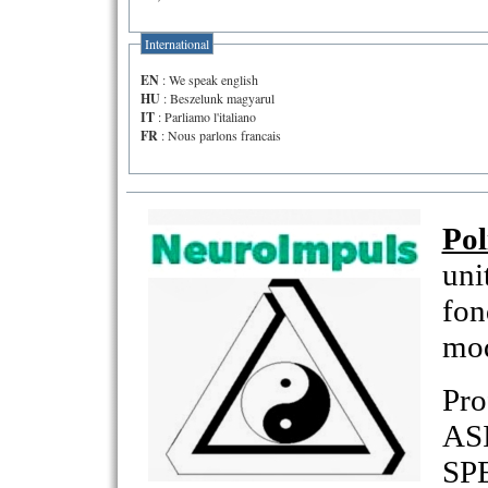
International
EN
: We speak english
HU
: Beszelunk magyarul
IT
: Parliamo l'italiano
FR
: Nous parlons francais
Pol
uni
fon
mod
Pro
AS
SP