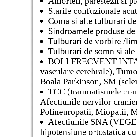
Amorteli, parestezii si pi
Starile confuzionale acu
Coma si alte tulburari de
Sindroamele produse de l
Tulburari de vorbire /lim
Tulburari de somn si ale 
BOLI FRECVENT INTAL
vasculare cerebrale), Tumo
Boala Parkinson, SM (scler
TCC (traumatismele crani
Afectiunile nervilor cranien
Polineuropatii, Miopatii, M
Afectiunile SNA (VEGE
hipotensiune ortostatica c