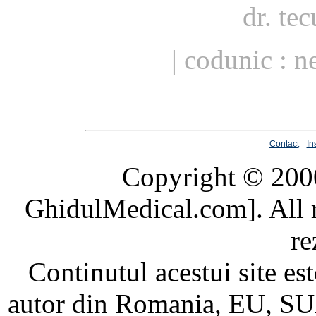
dr. te
| codunic : 
|
Contact
In
Copyright © 20
GhidulMedical.com]. All ri
re
Continutul acestui site est
autor din Romania, EU, SUA