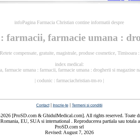
infoPagina Farmacia Christian contine informatii despre
 farmacii, farmacie umana : drog
 Retete compensate, gratuite, magistrale, produse cosmetice, Timisoar
index medical:
a, farmacie umana : farmacii, farmacie umana : drogherii si magazine na
| codunic : farmaciachristian-tm-ro |
|
|
Contact
Inscrie-te
Termeni si conditii
026 [ProSD.com & GhidulMedical.com]. All rights reserved. Toate dre
n Romania, EU, SUA si international . Reproducerea partiala sau totala a co
ProSD.com srl
Revised: August 7, 2026