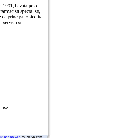
 in 1991, bazata pe o
armacisti specialisti,
 ca principal obiectiv
r servicii si
oduse
are pagina web
by ProSD.com .