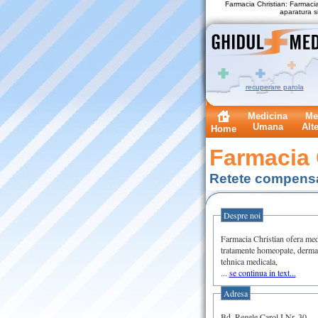
Farmacia Christian: Farmaci
aparatura s
recuperare parola
Medicina
Me
Umana
Alt
Home
Farmacia 
Retete compensat
Despre noi
Farmacia Christian ofera medi
tratamente homeopate, dermat
tehnica medicala,
...
se continua in text...
Adresa
Bd. Regele Carol I Nr. 30