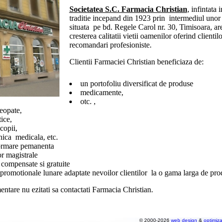
Societatea S.C. Farmacia Christian
, infintata
traditie incepand din 1923 prin intermediul unor f
situata pe bd. Regele Carol nr. 30, Timisoara, are
cresterea calitatii vietii oamenilor oferind clientilo
recomandari profesioniste.
Clientii Farmaciei Christian beneficiaza de:
un portofoliu diversificat de produse
medicamente,
otc. ,
eopate,
ice,
copii,
nica medicala, etc.
formare pemanenta
or magistrale
e compensate si gratuite
 promotionale lunare adaptate nevoilor clientilor la o gama larga de pr
entare nu ezitati sa contactati Farmacia Christian.
© 2000-2026
web design
&
optimiz