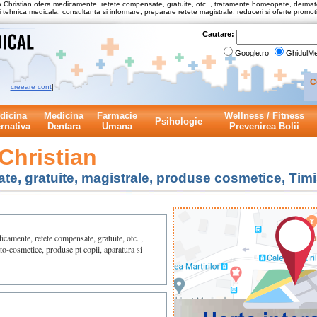
a Christian ofera medicamente, retete compensate, gratuite, otc. , tratamente homeopate, dermato
i tehnica medicala, consultanta si informare, preparare retete magistrale, reduceri si oferte promo
Cautare:
Google.ro
GhidulMe
C
creeare cont
|
dicina
Medicina
Farmacie
Wellness / Fitness
Psihologie
ernativa
Dentara
Umana
Prevenirea Bolii
Christian
e, gratuite, magistrale, produse cosmetice, Tim
camente, retete compensate, gratuite, otc. ,
o-cosmetice, produse pt copii, aparatura si