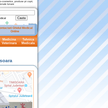
-cosmetice, produse pt copii,
tionale lunare
dical
ontactati Ghidul Medical
Online
Medicina
Tehnica
Veterinara
Medicala
isoara