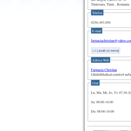
Timisoara, Timis , Romania
Telefon
0256-493.050
E-mail
farmaciachristian@yahoo.c
Adresa Web
Farmacia Christian
GhidulMedical.com/ro/t m/far
Orar
Lu, Ma, Mi, Jo, Vi: 07:30-2
Sa: 08:00-16:00
Du: 08:00-16:00