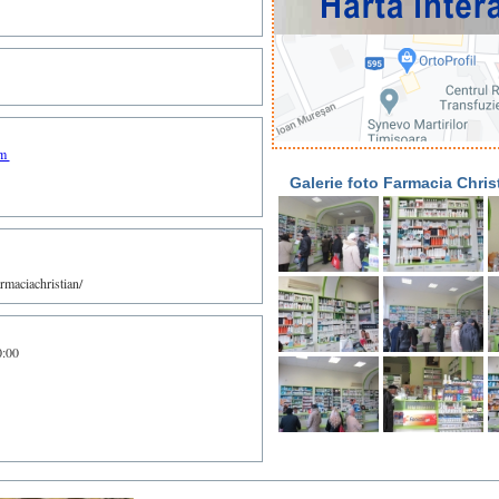
om
Galerie foto Farmacia Chris
maciachristian/
0:00