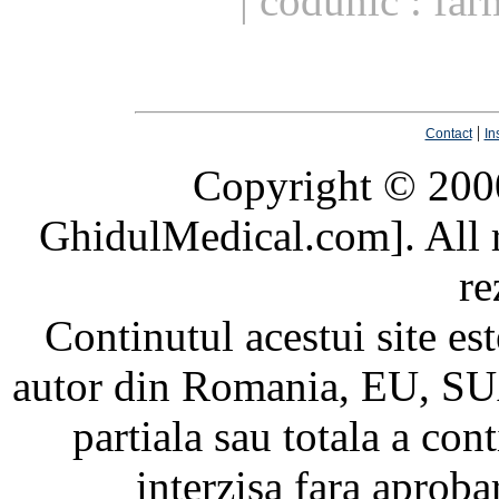
| codunic : fa
|
Contact
In
Copyright © 20
GhidulMedical.com]. All ri
re
Continutul acestui site est
autor din Romania, EU, SUA
partiala sau totala a cont
interzisa fara aprob