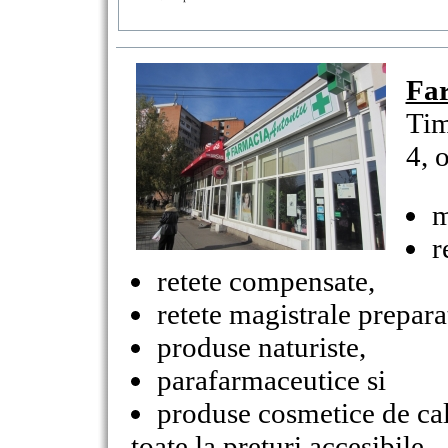
Fa
Tim
4, 
m
r
retete compensate,
retete magistrale prepara
produse naturiste,
parafarmaceutice si
produse cosmetice de cal
toate la preturi accesibile