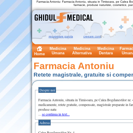
Farmacia Antoniu: Farmacia Antoniu, situata in Timisoara, pe Calea Bo
farmacie, produse naturiste, cosmetice, par
recuperare parola
creeare cont
|
Medicina
Medicina
Medicina
Farmac
Umana
Alternativa
Dentara
Uman
Home
Farmacia Antoniu
Retete magistrale, gratuite si compe
Despre noi
Farmacia Antoniu, situata in Timisoara, pe Calea Bogdanestilor nr. 4
medicamente, retete gratuite, compensate, magistrale preparate in fa
produse natu
...
se continua in text...
Adresa
Calea Bogdanestilor Nr. 4