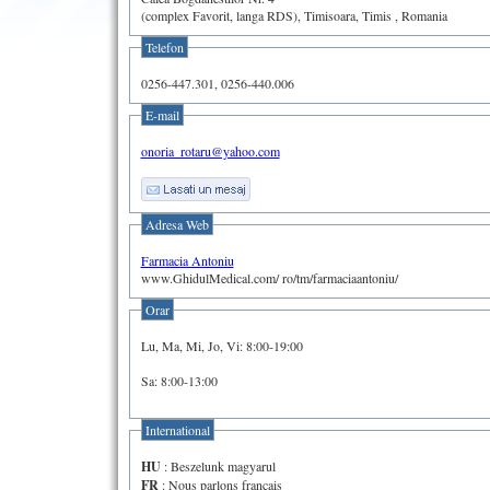
(complex Favorit, langa RDS), Timisoara, Timis , Romania
Telefon
0256-447.301, 0256-440.006
E-mail
onoria_rotaru@yahoo.com
Adresa Web
Farmacia Antoniu
www.GhidulMedical.com/ ro/tm/farmaciaantoniu/
Orar
Lu, Ma, Mi, Jo, Vi: 8:00-19:00
Sa: 8:00-13:00
International
HU
: Beszelunk magyarul
FR
: Nous parlons francais