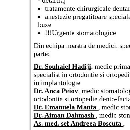
- detartraj
tratamente chirurgicale denta
anestezie pregatitoare special
buze
!!!Urgente stomatologice
Din echipa noastra de medici, speci
parte:
Dr. Souhaiel Hadiji
,
medic prima
specialist in ortodontie si ortope
in implantologie
Dr. Anca Peiov
,
medic stomatolog
ortodontie si ortopedie dento-faci
Dr. Emanuela Manta
,
medic sto
Dr. Aiman Dahmash
,
medic stom
As. med. sef Andreea Boscuta
,