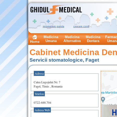
recuperare parola
creeare cont
|
Medicina
Medicina
Medicina
Farmac
Umana
Alternativa
Dentara
Uman
Home
Cabinet Medicina Dent
Servicii stomatologice, Faget
Adresa
Calea Lugojului Nr. 7
Faget, Timis , Romania
Telefon
0722-688.704
Adresa Web