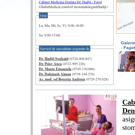
Cabinet Medicina Dentara Dr. Hadiji - Faget
GhidulMedical.com/ro/t m/stomatologiedrhadiji /
Orar
Lu, Ma, Mi, Jo, Vi: 9:00-18:00
Sa: 9:00-15:00
Galerie
- Fage
Servicii de specialitate asigurate de
Dr. Hadiji Souhaiel
(0720-004.847)
Dr. Peiov Anca
(0722-995.226)
Dr. Manta Emanuela
(0745-130.066)
Dr. Dahmash Aiman
(0738-144.276)
As. med. sef Boscuta Andreea
(0729-270.028)
Cab
Den
asig
stom