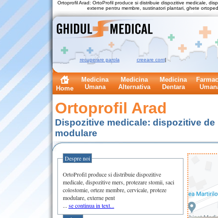
Ortoprofil Arad: OrtoProfil produce si distribuie dispozitive medicale, di
externe pentru membre, sustinatori plantari, ghete ortopedic
recuperare parola
creeare cont
|
Medicina
Medicina
Medicina
Farmac
Umana
Alternativa
Dentara
Uman
Home
Ortoprofil Arad
Dispozitive medicale: dispozitive de
modulare
Despre noi
OrtoProfil produce si distribuie dispozitive
medicale, dispozitive mers, protezare stomii, saci
colostomie, orteze membre, cervicale, proteze
modulare, externe pent
...
se continua in text...