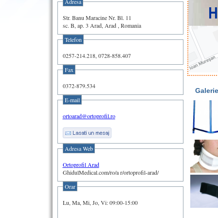
Adresa
Str. Banu Maracine Nr. Bl. 11
sc. B, ap. 3 Arad, Arad , Romania
Telefon
0257-214.218, 0728-858.407
Fax
0372-879.534
Galerie
E-mail
ortoarad@ortoprofil.ro
Adresa Web
Ortoprofil Arad
GhidulMedical.com/ro/a r/ortoprofil-arad/
Orar
Lu, Ma, Mi, Jo, Vi: 09:00-15:00